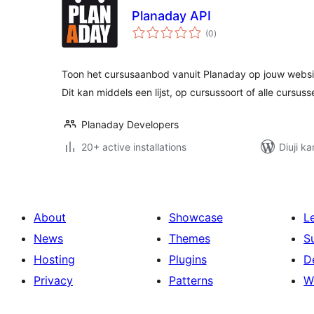
Planaday API
total
(0
)
ratings
Toon het cursusaanbod vanuit Planaday op jouw webs
Dit kan middels een lijst, op cursussoort of alle cursus
Planaday Developers
20+ active installations
Diuji ka
About
Showcase
L
News
Themes
S
Hosting
Plugins
D
Privacy
Patterns
W