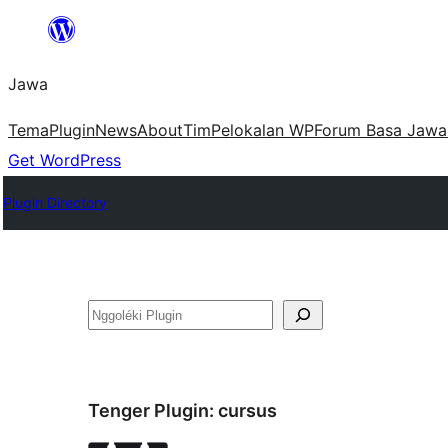
Skip
to
Jawa
content
Tema
Plugin
News
About
Tim
Pelokalan WP
Forum Basa Jawa
Get WordPress
Plugin Directory
Nggoléki
Tenger Plugin:
cursus