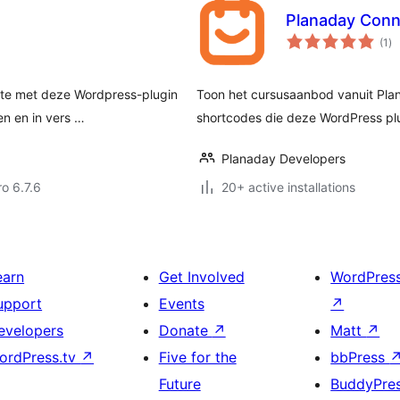
Planaday Conn
to
(1
)
ra
ite met deze Wordpress-plugin
Toon het cursusaanbod vanuit Pla
sen en in vers …
shortcodes die deze WordPress plu
Planaday Developers
ro 6.7.6
20+ active installations
earn
Get Involved
WordPres
upport
Events
↗
evelopers
Donate
↗
Matt
↗
ordPress.tv
↗
Five for the
bbPress
Future
BuddyPre