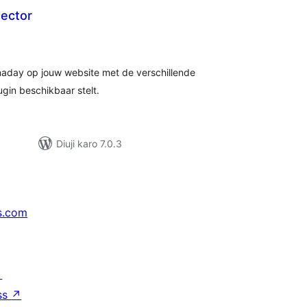
ector
tal
tings
naday op jouw website met de verschillende
gin beschikbaar stelt.
Diuji karo 7.0.3
s.com
↗
ss
↗