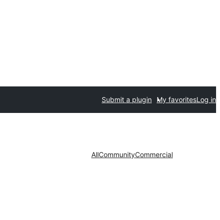
Submit a plugin
My favorites
Log in
All
Community
Commercial