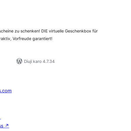
tal
tings
scheine zu schenken! DIE virtuelle Geschenkbox für
raktiv, Vorfreude garantiert!
Diuji karo 4.7.34
s.com
↗
ss
↗