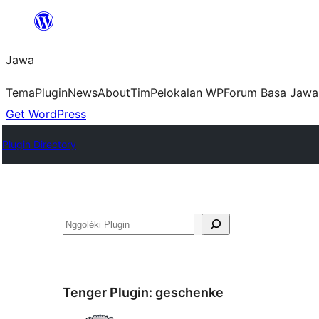
Skip
to
Jawa
content
Tema
Plugin
News
About
Tim
Pelokalan WP
Forum Basa Jawa
Get WordPress
Plugin Directory
Nggoléki
Tenger Plugin:
geschenke