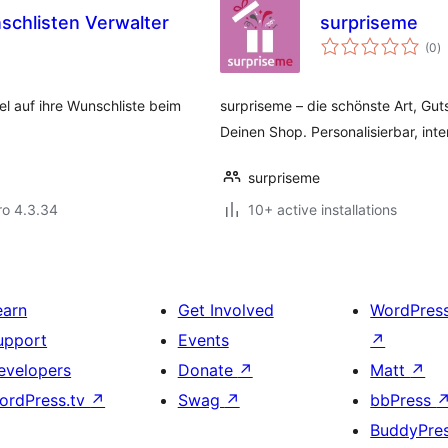
schlisten Verwalter
surpriseme
to
(0
)
ra
el auf ihre Wunschliste beim
surpriseme – die schönste Art, Gut
Deinen Shop. Personalisierbar, inte
surpriseme
aro 4.3.34
10+ active installations
earn
Get Involved
WordPres
upport
Events
↗
evelopers
Donate
↗
Matt
↗
ordPress.tv
↗
Swag
↗
bbPress
BuddyPre