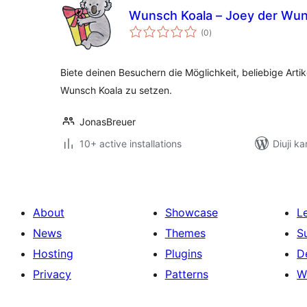
Wunsch Koala – Joey der Wun
total
(0
)
ratings
Biete deinen Besuchern die Möglichkeit, beliebige Artik
Wunsch Koala zu setzen.
JonasBreuer
10+ active installations
Diuji k
About
Showcase
L
News
Themes
S
Hosting
Plugins
D
Privacy
Patterns
W